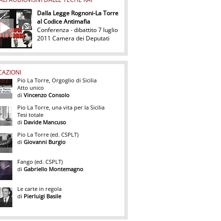
Dalla Legge Rognoni-La Torre
al Codice Antimafia
Conferenza - dibattito 7 luglio
2011 Camera dei Deputati
CAZIONI
Pio La Torre, Orgoglio di Sicilia
Atto unico
di
Vincenzo Consolo
Pio La Torre, una vita per la Sicilia
Tesi totale
di
Davide Mancuso
Pio La Torre (ed. CSPLT)
di
Giovanni Burgio
Fango (ed. CSPLT)
di
Gabriello Montemagno
Le carte in regola
di
Pierluigi Basile