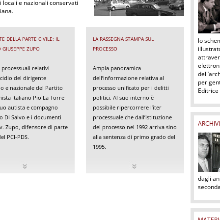
 locali e nazionali conservati
liana.
TE DELLA PARTE CIVILE: IL
LA RASSEGNA STAMPA SUL
lo sche
illustra
 GIUSEPPE ZUPO
PROCESSO
attraver
elettron
i processuali relativi
Ampia panoramica
dell’arc
icidio del dirigente
dell’informazione relativa al
per gent
ano e nazionale del Partito
processo unificato per i delitti
Editrice
sta Italiano Pio La Torre
politici. Al suo interno è
suo autista e compagno
possibile ripercorrere l’iter
o Di Salvo e i documenti
processuale che dall’istituzione
ARCHIV
vv. Zupo, difensore di parte
del processo nel 1992 arriva sino
 del PCI-PDS.
alla sentenza di primo grado del
1995.
dagli an
seconda 
MATERIA