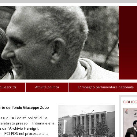
li e scritti
Attività politica
L'impegno parlamentare nazionale
BIBLIOG
 carte del fondo Giuseppe Zupo
uali sui delitti politici di La
celebrato presso il Tribunale e la
e dall'Archivio Flamigni,
 il PCI-PDS nel processo; alla