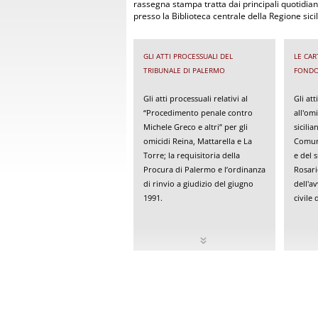
rassegna stampa tratta dai principali quotidiani
presso la Biblioteca centrale della Regione sici
GLI ATTI PROCESSUALI DEL
LE CAR
TRIBUNALE DI PALERMO
FONDO
Gli atti processuali relativi al
Gli att
“Procedimento penale contro
all'om
Michele Greco e altri” per gli
sicili
omicidi Reina, Mattarella e La
Comuni
Torre; la requisitoria della
e del 
Procura di Palermo e l’ordinanza
Rosari
di rinvio a giudizio del giugno
dell'a
1991.
civile