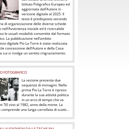
Istituto Poligrafico Europeo ed
aggiornata dall’Autore in
versione digitale al 2025. Il
testo è predisposto secondo
ma di organizzazione delle diverse schede
to nell’Avvertenza iniziale ed è ricercabile
so le usuali modalità consentite dal formato
ico. La pubblicazione nell’ambito
hivio digitale Pio La Torre è stata realizzata
ile concessione dell’Autore e della Casa
 a cui si rivolge un sentito ringraziamento.
IO FOTOGRAFICO
La sezione presenta due
sequenze di immagini. Nella
prima Pio La Torre è ripreso
durante la sua attività politica
in un arco di tempo che va
ni ’50 sino al 1982, anno della morte. La
comprende una lunga carrellata di scatti...
LI AUDIOVISIVI DALLE TECHE RAI